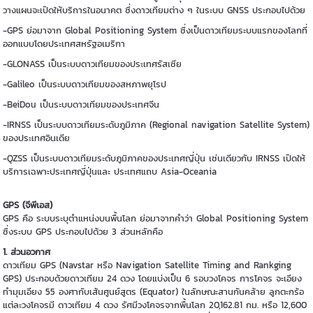
วางแผนจะเปิดให้บริการในอนาคต ซึ่งดาวเทียมต่าง ๆ ในระบบ GNSS ประกอบไปด้วย
-GPS ย่อมาจาก Global Positioning System ซึ่งเป็นดาวเทียมระบบแรกของโลกที่
ออกแบบโดยประเทศสหรัฐอเมริกา
-GLONASS เป็นระบบดาวเทียมของประเทศรัสเซีย
-Galileo เป็นระบบดาวเทียมของสหภาพยุโรป
-BeiDou เป็นระบบดาวเทียมของประเทศจีน
-IRNSS เป็นระบบดาวเทียมระดับภูมิภาค (Regional navigation Satellite System)
ของประเทศอินเดีย
-QZSS เป็นระบบดาวเทียมระดับภูมิภาคของประเทศญี่ปุ่น เช่นเดียวกับ IRNSS เปิดให้
บริการเฉพาะประเทศญี่ปุ่นและ ประเทศแถบ Asia-Oceania
GPS (จีพีเอส)
GPS คือ ระบบระบุตำแหน่งบนพื้นโลก ย่อมาจากคำว่า Global Positioning System
ซึ่งระบบ GPS ประกอบไปด้วย 3 ส่วนหลักคือ
1. ส่วนอวกาศ
ดาวเทียม GPS (Navstar หรือ Navigation Satellite Timing and Rankging
GPS) ประกอบด้วยดาวเทียม 24 ดวง โดยแบ่งเป็น 6 รอบวงโคจร การโคจร จะเอียง
ทำมุมเอียง 55 องศากับเส้นศูนย์สูตร (Equator) ในลักษณะสานกันคล้าย ลูกตะกร้อ
แต่ละวงโคจรมี ดาวเทียม 4 ดวง รัศมีวงโคจรจากพื้นโลก 20,162.81 กม. หรือ 12,600