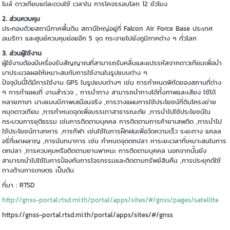
ไมล์ ดาวเทียมแต่ละดวงใช้ เวลาใน การโคจรรอบโลก 12 ชั่วโมง
2. ส่วนควบคุม
ประกอบด้วยสถานีภาคพื้นดิน สถานีใหญ่อยู่ที่ Falcon Air Force Base ประเทศ
อเมริกา และศูนย์ควบคุมย่อยอีก 5 จุด กระจายไปยังภูมิภาคต่าง ๆ ทั่วโลก
3. ส่วนผู้ใช้งาน
ผู้ใช้งานต้องมีเครื่องรับสัญญาณที่สามารถรับคลื่นและแปรรหัสจากดาวเทียมเพื่อนำ
มาประมวลผลให้เหมาะสมกับการใช้งานในรูปแบบต่าง ๆ
ปัจจุบันนี้ได้มีการใช้งาน GPS ในรูปแบบต่างๆ เช่น การกำหนดพิกัดของสถานที่ต่าง
ๆ การทำแผนที่ งานสำรวจ , การนำทาง สามารถนำทางได้ทั้งภาพและเสียง ใช้ได้
หลายภาษา บางแบบมีภาพเสมือนจริง ,การวางแผนการใช้ประโยชน์ที่ดินโครงข่าย
หมุดดาวเทียม ,การกำหนดจุดเพื่อบรรเทาสาธารณะภัย ,การนำไปใช้ประโยชน์ใน
กระบวนการยุติธรรม เช่นการติดตามบุคคล การติดตามการค้ายาเสพติด ,การนำไป
ใช้ประโยชน์ทางทหาร ,การกีฬา เช่นใช้ในการฝึกฝนเพื่อวัดความเร็ว ระยะทาง แคลล
อรี่ที่เผาผลาญ ,การนันทนาการ เช่น กำหนดจุดตกปลา หาระยะเวลาที่เหมาะสมในการ
ตกปลา ,การควบคุมหรือติดตามยานพาหนะ การติดตามบุคคล นอกจากนั้นยัง
สามารถนำไปใช้ในการป้องกันการโจรกรรมและติดตามทรัพย์สินคืน ,การประยุกต์ใช้
ทางด้านการเกษตร เป็นต้น
ที่มา : RTSD
http://gnss-portal.rtsd.mi.th/portal/apps/sites/#/gnss/pages/satellite
https://gnss-portal.rtsd.mi.th/portal/apps/sites/#/gnss