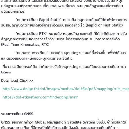
สัญญาณดาวเทียม โดยวิธีการรังวัดแบบสถิต (Static) ซึ่งหมายความรวมถึง หมุด
หลักฐานแผนที่ดาวเทียมกรมที่ดินเฉลิมพระเกียรติและหมุดหลักฐานแผนที่ดาวเทียม
ชนิดมั่นคงถาวร
“หมุดดาวเทียม Rapid Static” หมายถึง หมุดดาวเทียมที่ได้ค่าพิกัดจากการ
รับสัญญาณดาวเทียมโดยวิธีการรังวัดแบบสถิตอย่างเร็ว (Rapid or Fast Static)
“หมุดดาวเทียม RTK” หมายถึง หมุดหลักฐานแผนที่ ที่ได้ค่าพิกัดจากการรับ
สัญญาณดาวเทียมโดยวิธีการรังวัดแบบจลน์ได้ค่าพิกัดทันที ณ เวลาทาการรังวัด
(Real Time Kinematics, RTK)
“หมุดพยานดาวเทียม” หมายถึงหมุดหลักฐานแผนที่ที่สร้างขึ้น เพื่อใช้ค้นหา
และตรวจสอบตาแหน่งของหมุดดาวเทียม Static
ที่มา : ระเบียบกรมที่ดิน ว่าด้วยการรังวัดหมุดหลักฐานแผนที่โดยระบบดาวเทียม พ.ศ
๒๕๕๓
Download Click
>>
http://www.dol.go.th/dol/images/medias/dol/file/pdf/mapping/rule_ma
https://dol-rtknetwork.com/index.php/main
ระบบดาวเทียม GNSS
GNSS ย่อมาจากคำว่า Global Navigation Satellite System ซึ่งเป็นคำที่ทั่วโลกใช้
เรียกระบบดาวเทียมที่มีการเปิดให้บริการอยู่ในปัจจุบัน และระบบดาวเทียมที่มีการ