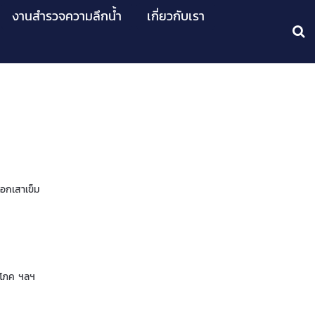
งานสำรวจความลึกน้ำ
เกี่ยวกับเรา
อกเสาเข็ม
ปโภค ฯลฯ